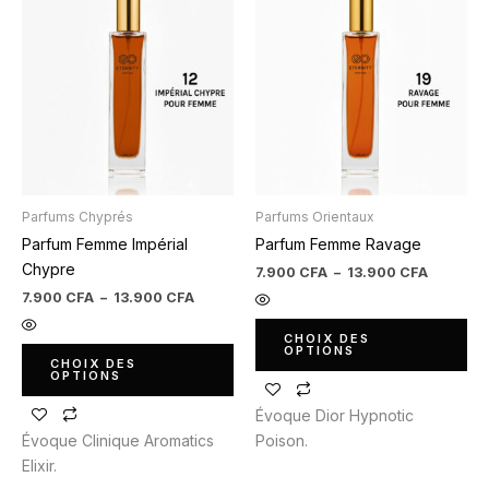
de
de
produit
produit
prix :
prix :
7.900 CFA
7.900 C
a
a
à
à
plusieurs
plusieurs
13.900 CFA
13.900 
variations.
variations.
Les
Les
options
options
peuvent
peuvent
être
être
Parfums Chyprés
Parfums Orientaux
choisies
choisies
Parfum Femme Impérial
Parfum Femme Ravage
sur
sur
Chypre
la
la
7.900
CFA
–
13.900
CFA
page
page
7.900
CFA
–
13.900
CFA
du
du
CHOIX DES
produit
produit
OPTIONS
CHOIX DES
OPTIONS
Évoque Dior Hypnotic
Évoque Clinique Aromatics
Poison.
Elixir.