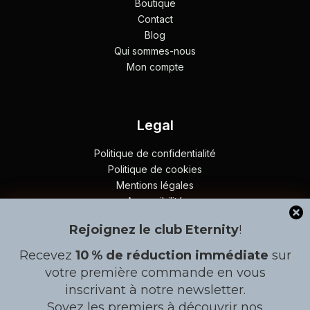
Boutique
Contact
Blog
Qui sommes-nous
Mon compte
Legal
Politique de confidentialité
Politique de cookies
Mentions légales
Accessibilité
Plan du site
Rejoignez le club Eternity
!
Recevez
10 % de réduction immédiate
sur
Contact
Gérer le consentement
votre première commande en vous
inscrivant à notre newsletter.
À côté de l'arrêt BRT en allant vers Patte d´Oie, Lot Nº8,
Pour offrir les meilleures expériences, nous utilisons des
Rond point Liberté 6, Dakar
Soyez les premiers à découvrir nos