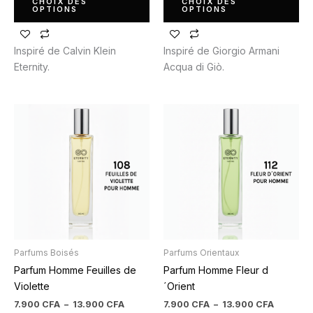
CHOIX DES
CHOIX DES
OPTIONS
OPTIONS
Inspiré de Calvin Klein
Inspiré de Giorgio Armani
Eternity.
Acqua di Giò.
Plage
Plage
Ce
Ce
de
de
produit
produit
prix :
prix :
7.900 CFA
7.900 C
a
a
à
à
plusieurs
plusieurs
13.900 CFA
13.900 
variations.
variations.
Les
Les
options
options
peuvent
peuvent
être
être
Parfums Boisés
Parfums Orientaux
choisies
choisies
Parfum Homme Feuilles de
Parfum Homme Fleur d
sur
sur
Violette
´Orient
la
la
page
page
7.900
CFA
–
13.900
CFA
7.900
CFA
–
13.900
CFA