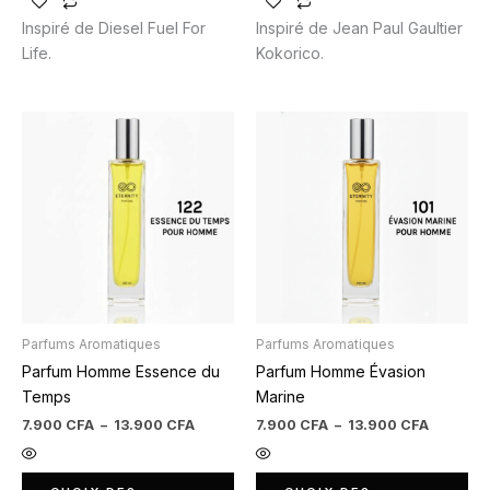
Inspiré de Diesel Fuel For
Inspiré de Jean Paul Gaultier
Life.
Kokorico.
Plage
Plage
Ce
Ce
de
de
produit
produit
prix :
prix :
7.900 CFA
7.900 C
a
a
à
à
plusieurs
plusieurs
13.900 CFA
13.900 
variations.
variations.
Les
Les
options
options
peuvent
peuvent
être
être
Parfums Aromatiques
Parfums Aromatiques
choisies
choisies
Parfum Homme Essence du
Parfum Homme Évasion
sur
sur
Temps
Marine
la
la
page
page
7.900
CFA
–
13.900
CFA
7.900
CFA
–
13.900
CFA
du
du
produit
produit