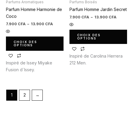
Parfums Aromatiques
Parfums Boisés
choisies
choisies
Parfum Homme Harmonie de
Parfum Homme Jardin Secret
sur
sur
Coco
la
la
7.900
CFA
–
13.900
CFA
page
page
7.900
CFA
–
13.900
CFA
du
du
CHOIX DES
produit
produit
OPTIONS
CHOIX DES
OPTIONS
Inspiré de Carolina Herrera
Inspiré de Issey Miyake
212 Men.
Fusion d´Issey.
1
2
→