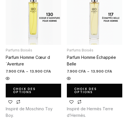
prix :
prix :
7.900 CFA
7.900 C
a
a
à
à
plusieurs
plusieurs
13.900 CFA
13.900 
variations.
variations.
Les
Les
options
options
peuvent
peuvent
être
être
Parfums Boisés
Parfums Boisés
choisies
choisies
Parfum Homme Cœur d
Parfum Homme Échappée
sur
sur
´Aventure
Belle
la
la
page
page
7.900
CFA
–
13.900
CFA
7.900
CFA
–
13.900
CFA
du
du
produit
produit
CHOIX DES
CHOIX DES
OPTIONS
OPTIONS
Inspiré de Moschino Toy
Inspiré de Hermès Terre
Boy.
d’Hermès.