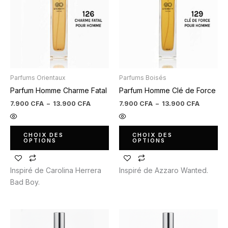
à
à
plusieurs
plusieurs
13.900 CFA
13.900 
variations.
variations.
Les
Les
options
options
peuvent
peuvent
être
être
Parfums Orientaux
Parfums Boisés
choisies
choisies
Parfum Homme Charme Fatal
Parfum Homme Clé de Force
sur
sur
la
la
7.900
CFA
–
13.900
CFA
7.900
CFA
–
13.900
CFA
page
page
du
du
CHOIX DES
CHOIX DES
produit
produit
OPTIONS
OPTIONS
Inspiré de Carolina Herrera
Inspiré de Azzaro Wanted.
Bad Boy.
Plage
Plage
Ce
Ce
de
de
produit
produit