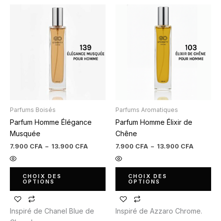
Plage
Plage
Ce
Ce
de
de
produit
produit
prix :
prix :
7.900 CFA
7.900 C
a
a
à
à
plusieurs
plusieurs
13.900 CFA
13.900 
variations.
variations.
Les
Les
options
options
peuvent
peuvent
être
être
Parfums Boisés
Parfums Aromatiques
choisies
choisies
Parfum Homme Élégance
Parfum Homme Élixir de
sur
sur
Musquée
Chêne
la
la
page
page
7.900
CFA
–
13.900
CFA
7.900
CFA
–
13.900
CFA
du
du
produit
produit
CHOIX DES
CHOIX DES
OPTIONS
OPTIONS
Inspiré de Chanel Blue de
Inspiré de Azzaro Chrome.