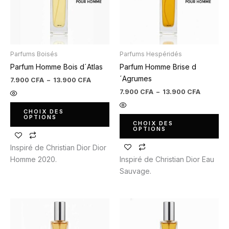
Les
Les
options
options
peuvent
peuvent
être
être
Parfums Boisés
Parfums Hespéridés
choisies
choisies
Parfum Homme Bois d´Atlas
Parfum Homme Brise d
sur
sur
´Agrumes
la
la
7.900
CFA
–
13.900
CFA
page
page
7.900
CFA
–
13.900
CFA
du
du
CHOIX DES
produit
produit
OPTIONS
CHOIX DES
OPTIONS
Inspiré de Christian Dior Dior
Homme 2020.
Inspiré de Christian Dior Eau
Sauvage.
Plage
Plage
Ce
Ce
de
de
produit
produit
prix :
prix :
7.900 CFA
7.900 C
a
a