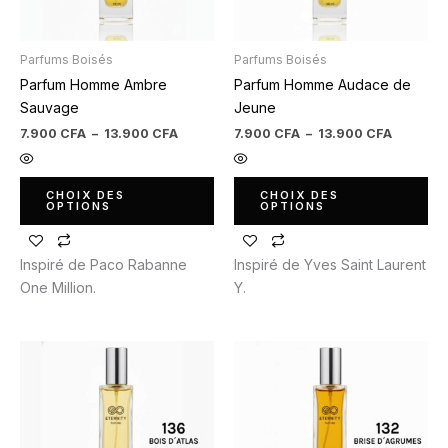
peuvent
peuvent
être
être
Parfums Boisés
Parfums Boisés
choisies
choisies
Parfum Homme Ambre
Parfum Homme Audace de
sur
sur
Sauvage
Jeune
la
la
page
page
7.900
CFA
–
13.900
CFA
7.900
CFA
–
13.900
CFA
du
du
produit
produit
CHOIX DES
CHOIX DES
OPTIONS
OPTIONS
Inspiré de Paco Rabanne
Inspiré de Yves Saint Laurent
One Million.
Y.
Plage
Plage
Ce
Ce
de
de
produit
produit
prix :
prix :
7.900 CFA
7.900 C
a
a
à
à
plusieurs
plusieurs
13.900 CFA
13.900 
variations.
variations.