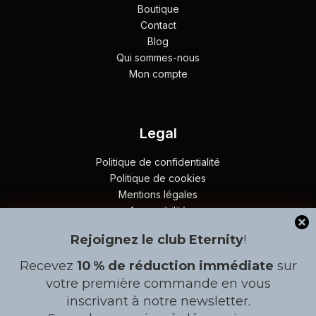
Boutique
Contact
Blog
Qui sommes-nous
Mon compte
Legal
Politique de confidentialité
Politique de cookies
Mentions légales
Accessibilité
Plan du site
Rejoignez le club Eternity
!
Recevez
10 % de réduction immédiate
sur
Contact
Gérer le consentement
votre première commande en vous
inscrivant à notre newsletter.
À côté de l'arrêt BRT en allant vers Patte d´Oie, Lot Nº8,
Pour offrir les meilleures expériences, nous utilisons des