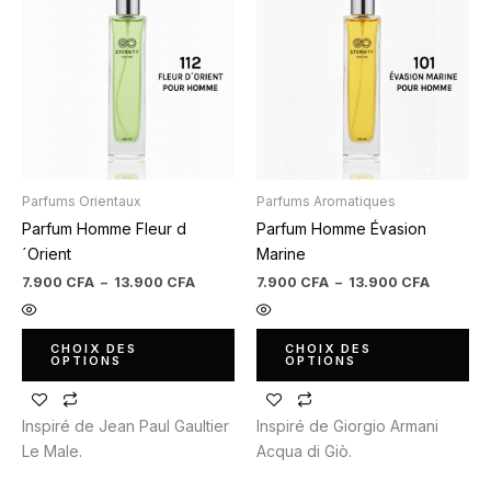
produit
produit
prix :
prix :
7.900 CFA
7.900 C
a
a
à
à
plusieurs
plusieurs
13.900 CFA
13.900 
variations.
variations.
Les
Les
options
options
peuvent
peuvent
être
être
Parfums Orientaux
Parfums Aromatiques
choisies
choisies
Parfum Homme Fleur d
Parfum Homme Évasion
sur
sur
´Orient
Marine
la
la
page
page
7.900
CFA
–
13.900
CFA
7.900
CFA
–
13.900
CFA
du
du
produit
produit
CHOIX DES
CHOIX DES
OPTIONS
OPTIONS
Inspiré de Jean Paul Gaultier
Inspiré de Giorgio Armani
Le Male.
Acqua di Giò.