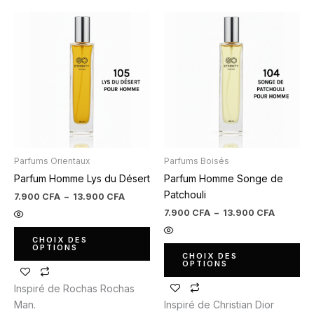
Plage
Plage
Ce
Ce
de
de
produit
produit
prix :
prix :
7.900 CFA
7.900 C
a
a
à
à
plusieurs
plusieurs
13.900 CFA
13.900 
variations.
variations.
Les
Les
options
options
peuvent
peuvent
être
être
Parfums Orientaux
Parfums Boisés
choisies
choisies
Parfum Homme Lys du Désert
Parfum Homme Songe de
sur
sur
Patchouli
la
la
7.900
CFA
–
13.900
CFA
page
page
7.900
CFA
–
13.900
CFA
du
du
CHOIX DES
produit
produit
OPTIONS
CHOIX DES
OPTIONS
Inspiré de Rochas Rochas
Man.
Inspiré de Christian Dior