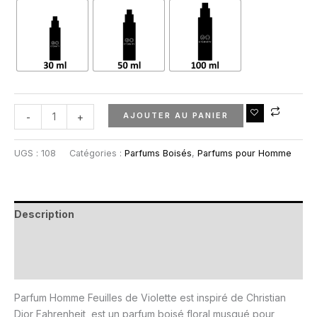
AJOUTER AU PANIER
-
+
UGS :
108
Catégories :
Parfums Boisés
,
Parfums pour Homme
Description
Informations complémentaires
Avis (0)
Parfum Homme Feuilles de Violette est inspiré de Christian
Dior Fahrenheit, est un parfum boisé floral musqué pour