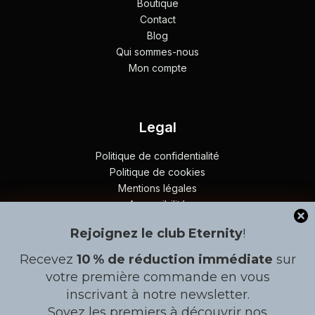
Boutique
Contact
Blog
Qui sommes-nous
Mon compte
Legal
Politique de confidentialité
Politique de cookies
Mentions légales
Accessibilité
Plan du site
Rejoignez le club Eternity
!
Recevez
10 % de réduction immédiate
sur
Contact
Gérer le consentement
votre première commande en vous
inscrivant à notre newsletter.
À côté de l'arrêt BRT en allant vers Patte d´Oie, Lot Nº8,
Pour offrir les meilleures expériences, nous utilisons des
Rond point Liberté 6, Dakar
Soyez les premiers à découvrir nos