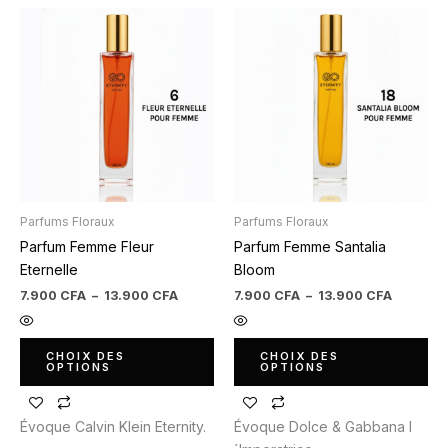
Plage
Plage
Ce
Ce
de
de
produit
produit
prix :
prix :
7.900 CFA
7.900 C
a
a
à
à
plusieurs
plusieurs
13.900 CFA
13.900 
variations.
variations.
Les
Les
options
options
peuvent
peuvent
être
être
Parfums Floraux
Parfums Floraux
choisies
choisies
Parfum Femme Fleur
Parfum Femme Santalia
sur
sur
Eternelle
Bloom
la
la
page
page
7.900
CFA
–
13.900
CFA
7.900
CFA
–
13.900
CFA
du
du
produit
produit
CHOIX DES
CHOIX DES
OPTIONS
OPTIONS
Évoque Calvin Klein Eternity.
Évoque Dolce & Gabbana l