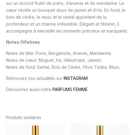
sur un accord fruité de poire, d’ananas et de mandarine. Le
cœur révèle un bouquet doux de jasmin et d’iris. En fond, le
bois de cèdre, le musc et le santal apportent de la
profondeur et un charme irrésistible. Élégant et féminin, il
accompagne à merveille les moments précieux et marquants.
Notes Olfatives
Notes de tête: Poire, Bergamote, Ananas, Mandarine.
Notes de cœur: Muguet, Iris, Héliotrope, Jasmin.
Notes de fond: Santal, Bois de Cèdre, Fève Tonka, Musc.
Retrouvez nos actualités sur
INSTAGRAM
Découvrez aussi notre
PARFUMS FEMME
Produits similaires
Plage
Plage
Ce
Ce
de
de
produit
produit