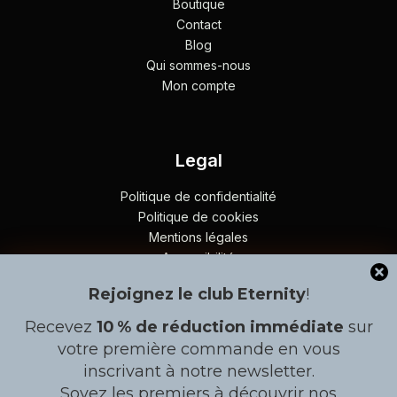
Boutique
Contact
Blog
Qui sommes-nous
Mon compte
Legal
Politique de confidentialité
Politique de cookies
Mentions légales
Accessibilité
Plan du site
Rejoignez le club Eternity
!
Recevez
10 % de réduction immédiate
sur
Contact
Gérer le consentement
votre première commande en vous
inscrivant à notre newsletter.
À côté de l'arrêt BRT en allant vers Patte d´Oie, Lot Nº8,
Pour offrir les meilleures expériences, nous utilisons des
Rond point Liberté 6, Dakar
Soyez les premiers à découvrir nos