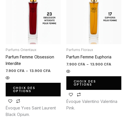
prix :
prix :
7.900 CFA
7.900 C
a
a
à
à
plusieurs
plusieurs
13.900 CFA
13.900 
variations.
variations.
Les
Les
options
options
peuvent
peuvent
être
être
Parfums Orientaux
Parfums Floraux
choisies
choisies
Parfum Femme Obsession
Parfum Femme Euphoria
sur
sur
Interdite
la
la
7.900
CFA
–
13.900
CFA
page
page
7.900
CFA
–
13.900
CFA
du
du
CHOIX DES
produit
produit
OPTIONS
CHOIX DES
OPTIONS
Évoque Valentino Valentina
Évoque Yves Saint Laurent
Pink.
Black Opium.