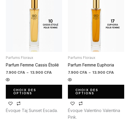
de
de
produit
produit
prix :
prix :
7.900 CFA
7.900 C
a
a
à
à
plusieurs
plusieurs
13.900 CFA
13.900 
variations.
variations.
Les
Les
options
options
peuvent
peuvent
être
être
Parfums Floraux
Parfums Floraux
choisies
choisies
Parfum Femme Cassis Étoilé
Parfum Femme Euphoria
sur
sur
la
la
7.900
CFA
–
13.900
CFA
7.900
CFA
–
13.900
CFA
page
page
du
du
CHOIX DES
CHOIX DES
produit
produit
OPTIONS
OPTIONS
Évoque Taj Sunset Escada.
Évoque Valentino Valentina
Pink.