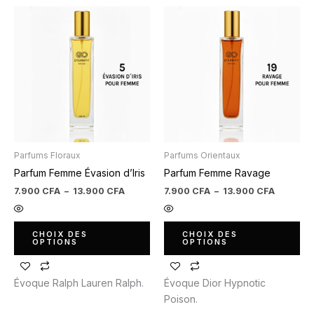
Plage
Plage
Ce
Ce
de
de
produit
produit
prix :
prix :
7.900 CFA
7.900 C
a
a
à
à
plusieurs
plusieurs
13.900 CFA
13.900 
variations.
variations.
Les
Les
options
options
peuvent
peuvent
être
être
Parfums Floraux
Parfums Orientaux
choisies
choisies
Parfum Femme Évasion d’Iris
Parfum Femme Ravage
sur
sur
la
la
7.900
CFA
–
13.900
CFA
7.900
CFA
–
13.900
CFA
page
page
du
du
CHOIX DES
CHOIX DES
produit
produit
OPTIONS
OPTIONS
Évoque Ralph Lauren Ralph.
Évoque Dior Hypnotic
Poison.